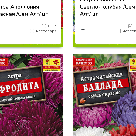
тра Аполлония
Светло-голубая /Сем
асная /Сем Алт/ цп
Алт/ цп
0.5 г
₸
нет товара
нет то
на страницу товара
на страницу товара