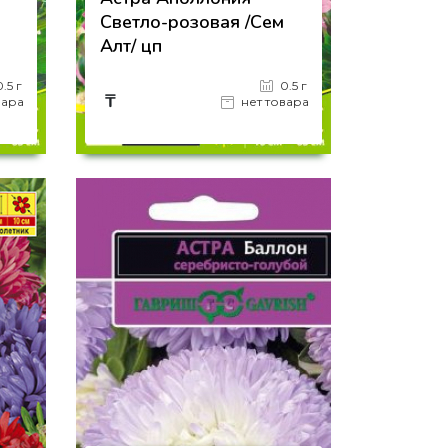
Светло-розовая /Сем
Алт/ цп
0.5 г
0.5 г
₸
вара
нет товара
на страницу товара