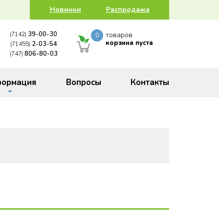
Новинки
Распродажа
39-00-30
(7142)
товаров
0
корзина пуста
2-03-54
(71455)
806-80-03
(747)
ормация
Вопросы
Контакты