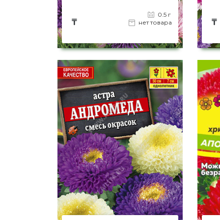
0.5 г
₸
₸
нет товара
на страницу товара