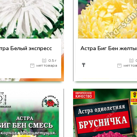
тра Белый экспресс
Астра Биг Бен желты
0.5 г
₸
нет товара
нет то
на страницу товара
на страницу товара