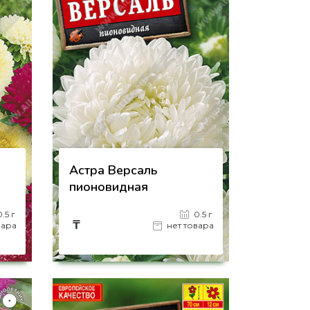
Астра Версаль
пионовидная
0.5 г
0.5 г
₸
вара
нет товара
на страницу товара