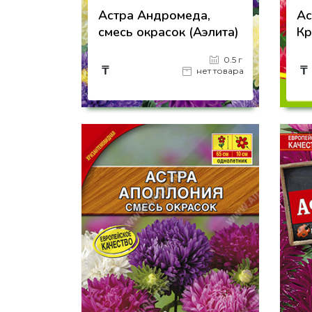
Астра Андромеда,
Ас
смесь окрасок (Аэлита)
Кр
0.5 г
₸
₸
нет товара
на страницу товара