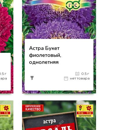
Астра Букет
фиолетовый,
однолетняя
0.5 г
0.5 г
₸
вара
нет товара
на страницу товара