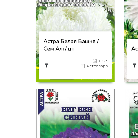
Астра Белая Башня /
Сем Алт/ цп
Ас
0.5 г
₸
₸
нет товара
на страницу товара