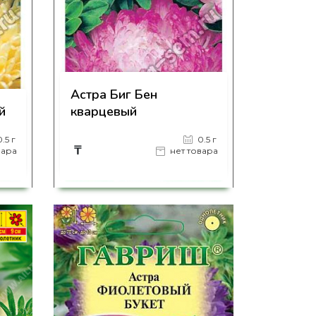
Астра Биг Бен
й
кварцевый
0.5 г
0.5 г
₸
вара
нет товара
на страницу товара