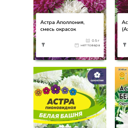
Астра Аполлония,
Ас
смесь окрасок
(А
0.5 г
₸
₸
нет товара
на страницу товара