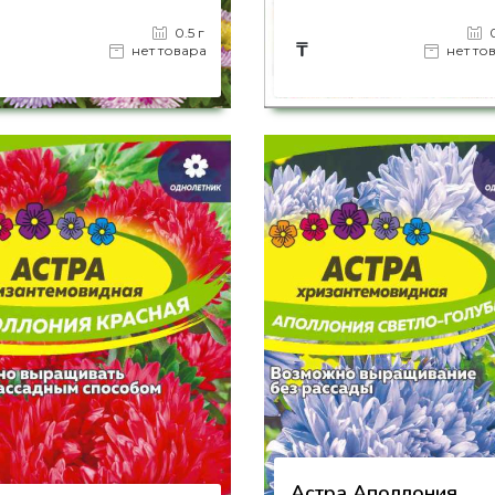
0.5 г
₸
нет товара
нет то
на страницу товара
на страницу товара
Астра Аполлония