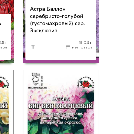
Астра Баллон
серебристо-голубой
ь
(густомахровый) сер.
Эксклюзив
0.5 г
0.5 г
₸
вара
нет товара
на страницу товара