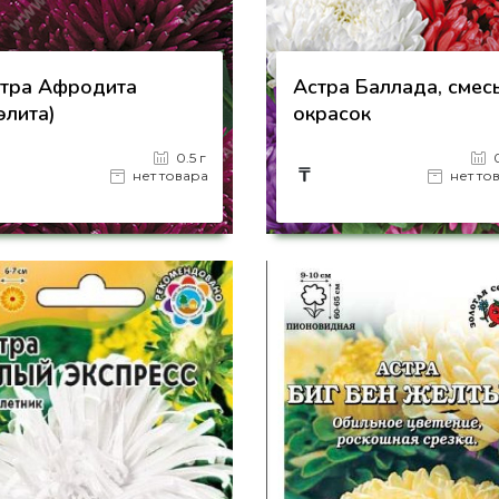
тра Афродита
Астра Баллада, смес
элита)
окрасок
0.5 г
₸
нет товара
нет то
на страницу товара
на страницу товара