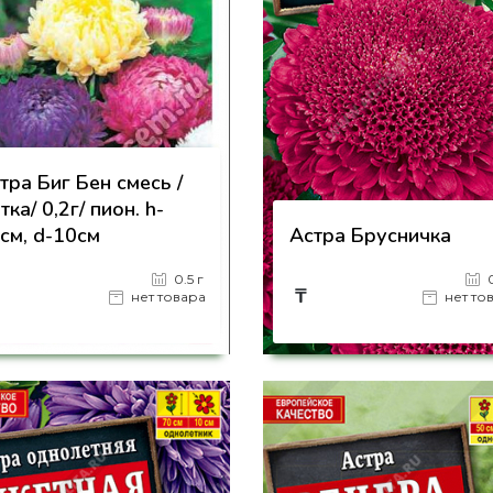
тра Биг Бен смесь /
тка/ 0,2г/ пион. h-
см, d-10см
Астра Брусничка
0.5 г
₸
нет товара
нет то
на страницу товара
на страницу товара