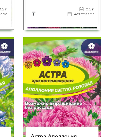
0.5 г
0.5 г
₸
вара
нет товара
на страницу товара
Астра Аполлония