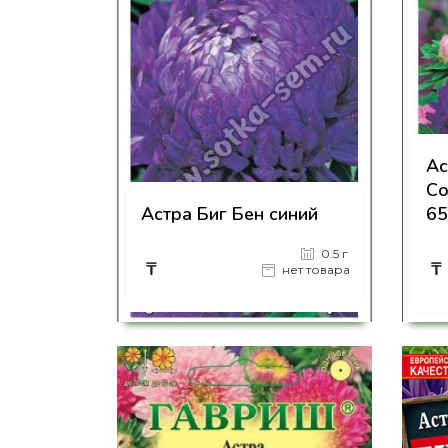
Ас
Со
Астра Биг Бен синий
65
0.5 г
₸
₸
нет товара
на страницу товара