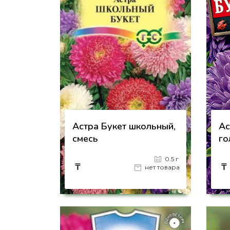
Астра Букет школьный,
Ас
смесь
го
0.5 г
₸
₸
нет товара
на страницу товара