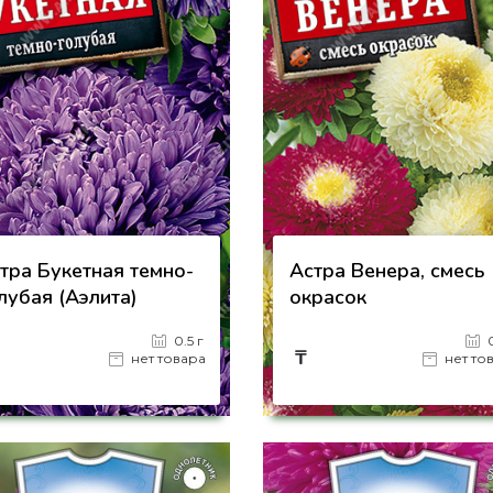
тра Букетная темно-
Астра Венера, смесь
лубая (Аэлита)
окрасок
0.5 г
₸
нет товара
нет то
на страницу товара
на страницу товара