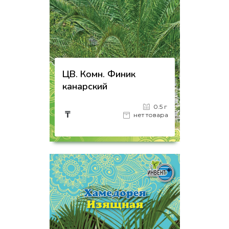
ЦВ. Комн. Финик
канарский
0.5 г
₸
нет товара
на страницу товара