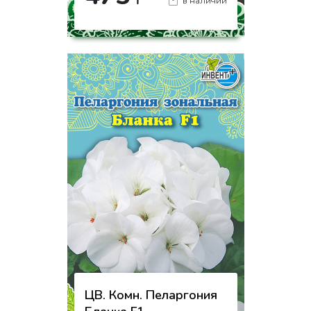
₸
в наличии
-
+
КУПИТЬ
на страницу товара
ЦВ. Комн. Пеларгония