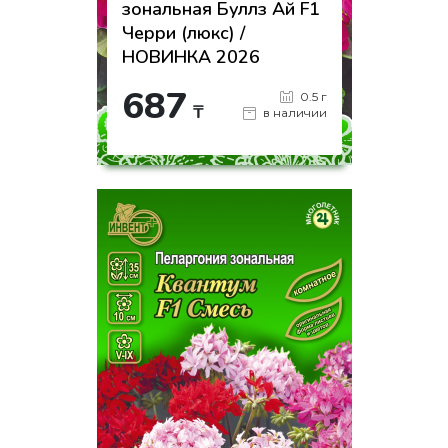
зональная Буллз Ай F1
Черри (люкс) /
НОВИНКА 2026
687
0.5 г
₸
в наличии
-
+
КУПИТЬ
на страницу товара