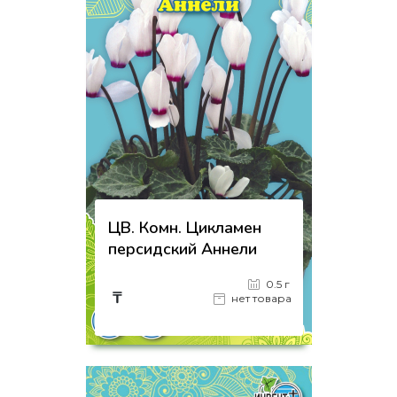
ЦВ. Комн. Цикламен
персидский Аннели
0.5 г
₸
нет товара
на страницу товара