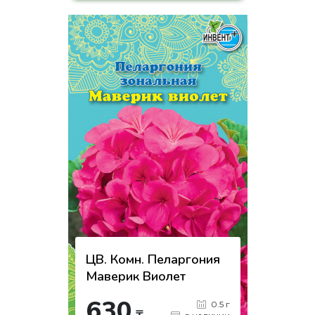
-
+
КУПИТЬ
на страницу товара
ЦВ. Комн. Пеларгония
Маверик Виолет
630
0.5 г