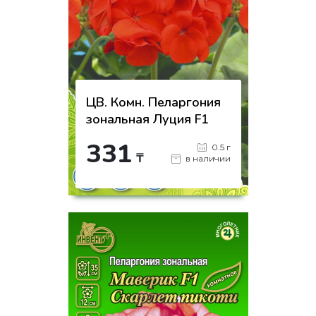
ЦВ. Комн. Пеларгония
зональная Луция F1
331
0.5 г
₸
в наличии
-
+
КУПИТЬ
на страницу товара