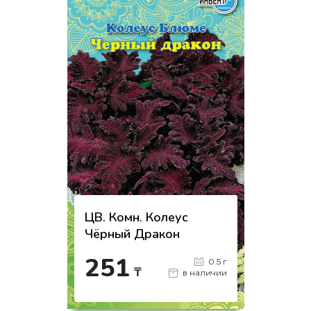
ЦВ. Комн. Колеус
Чёрный Дракон
251
0.5 г
₸
в наличии