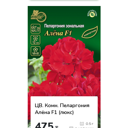
-
+
КУПИТЬ
на страницу товара
ЦВ. Комн. Пеларгония
Алёна F1 (люкс)
475
0.5 г