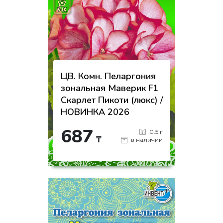
ЦВ. Комн. Пеларгония
зональная Маверик F1
Скарлет Пикоти (люкс) /
НОВИНКА 2026
687
0.5 г
₸
в наличии
-
+
КУПИТЬ
на страницу товара