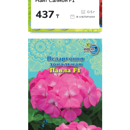
Найт Салмон F1
437
0.5 г
₸
в наличии
-
+
КУПИТЬ
на страницу товара