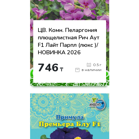
ЦВ. Комн. Пеларгония
плющелистная Рич Аут
F1 Лайт Парпл (люкс )/
НОВИНКА 2026
746
0.5 г
₸
в наличии
-
+
КУПИТЬ
на страницу товара