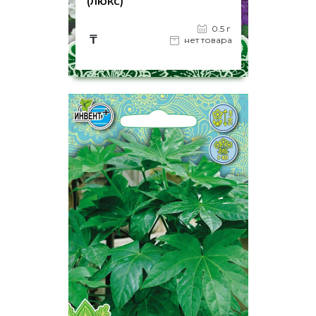
(люкс)
0.5 г
₸
нет товара
на страницу товара