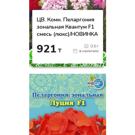
ЦВ. Комн. Пеларгония
зональная Квантум F1
смесь (люкс)/НОВИНКА
921
0.5 г
₸
в наличии
-
+
КУПИТЬ
на страницу товара