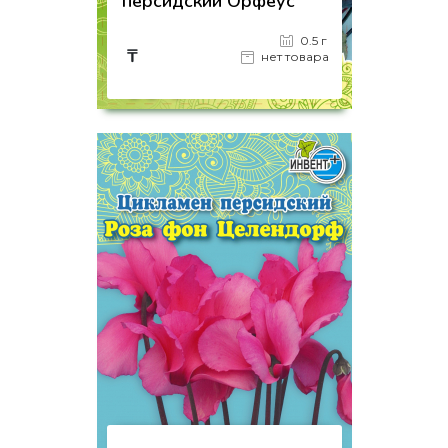
персидский Орфеус
0.5 г
₸
нет товара
на страницу товара