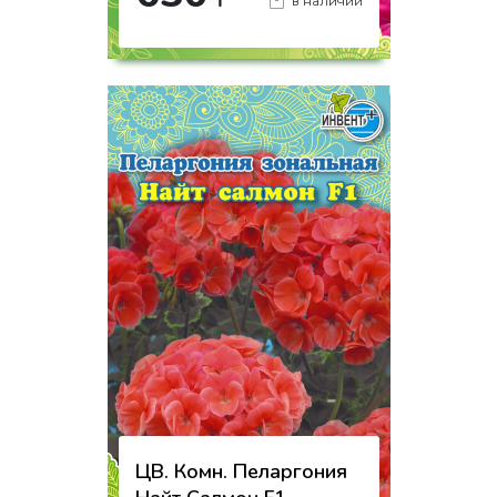
₸
в наличии
-
+
КУПИТЬ
на страницу товара
ЦВ. Комн. Пеларгония