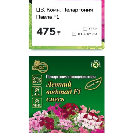
ЦВ. Комн. Пеларгония
Павла F1
475
0.5 г
₸
в наличии
-
+
КУПИТЬ
на страницу товара