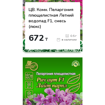
ЦВ. Комн. Пеларгония
плющелистная Летний
водопад F1, смесь
(люкс)
672
0.5 г
₸
в наличии
-
+
КУПИТЬ
на страницу товара