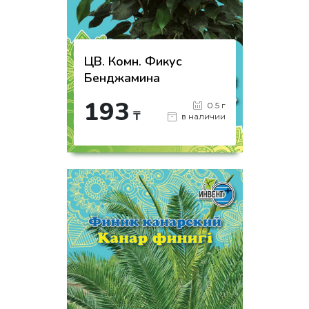
ЦВ. Комн. Фикус
Бенджамина
193
0.5 г
₸
в наличии
-
+
КУПИТЬ
на страницу товара