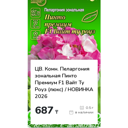
на страницу товара
ЦВ. Комн. Пеларгония
зональная Пинто
Премиум F1 Вайт Ту
Роуз (люкс) / НОВИНКА
2026
687
0.5 г
₸
в наличии