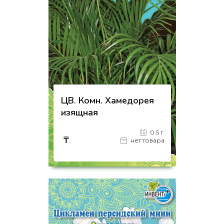
ЦВ. Комн. Хамедорея
изящная
0.5 г
₸
нет товара
на страницу товара