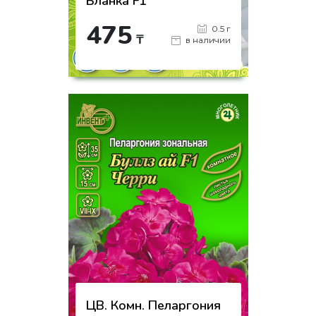
Бланка F1
475
0.5 г
₸
в наличии
-
+
КУПИТЬ
на страницу товара
ЦВ. Комн. Пеларгония