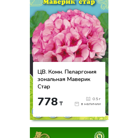
ЦВ. Комн. Пеларгония
зональная Маверик
Стар
778
0.5 г
₸
в наличии
-
+
КУПИТЬ