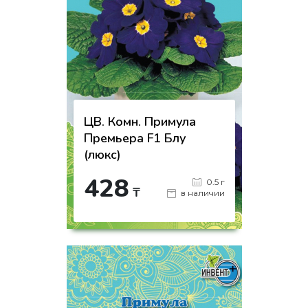
ЦВ. Комн. Примула
Премьера F1 Блу
(люкс)
428
0.5 г
₸
в наличии
-
+
КУПИТЬ
на страницу товара